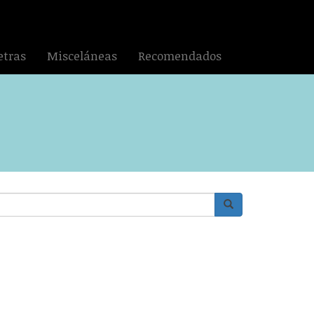
etras
Misceláneas
Recomendados
Buscar