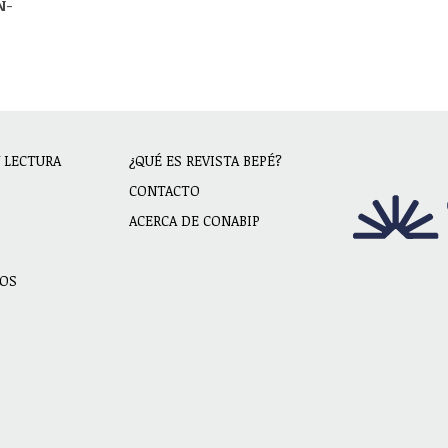
N-
Y LECTURA
¿QUÉ ES REVISTA BEPÉ?
Menu
ion
CONTACTO
secundario
ACERCA DE CONABIP
Footer
OS