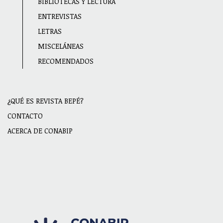
Main
BIBLIOTECAS Y LECTURA
navigation
ENTREVISTAS
LETRAS
MISCELÁNEAS
RECOMENDADOS
¿QUÉ ES REVISTA BEPÉ?
Menu
CONTACTO
secundario
ACERCA DE CONABIP
Footer